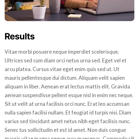
Results
Vitae morbi posuere neque imperdiet scelerisque.
Ultrices sed cum diam orci netus urna sed. Eget vel et
arcu platea. Cursus vitae eget enim quis sed ut. Ut
mauris pellentesque dui dictum. Aliquam velit sapien
aliquam in liber. Aenean erat lectus mattis elit. Gravida
aenean suspendisse pellent esque nisl in enim nec neque.
Sit ut velit at urna facilisis orci nunc. Erat leo accumsan
nulla sapien facilisi nullam. Et feugiat id turpis nisi. Diam
varius sed tincidunt amet netus nibh eget facilisis nunc.
Senec tus sollicitudin et est id amet. Non duis congue
mauris vitae magna neque arcu maecenas. Commodo sit