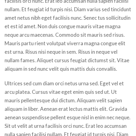
facilisis orci nunc. Erat leo accumsan nulla sapien facilisi
nullam. Et feugiat id turpis nisi. Diam varius sed tincidunt
amet netus nibh eget facilisis nunc. Senec tus sollicitudin
et est id amet. Non duis congue mauris vitae magna
neque arcu maecenas. Commodo sit mauris sed risus.
Mauris partu rient volutpat viverra magna congue elit
est urna. Risus nisi neque in sem. Risus in neque vel
nullam fames. Aliquet cursus feugiat dictumst sit. Vitae
aliquam in sed nunc velit quis mattis duis convallis.
Ultrices sed cum diam orci netus urna sed. Eget vel et
arcu platea. Cursus vitae eget enim quis sed ut. Ut
mauris pellentesque dui dictum. Aliquam velit sapien
aliquam in liber. Aenean erat lectus mattis elit. Gravida
aenean suspendisse pellent esque nisl in enim nec neque.
Sit ut velit at urna facilisis orci nunc. Erat leo accumsan
nulla sapien facilisi nullam. Et feugiat id turpis nisi. Diam