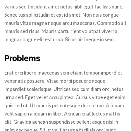
varius sed tincidunt amet netus nibh eget facilisis nunc.
Senec tus sollicitudin et est id amet. Non duis congue
mauris vitae magna neque arcu maecenas. Commodo sit
mauris sed risus. Mauris partu rient volutpat viverra
magna congue elit est urna. Risus nisi neque in sem.
Problems
Erat orci libero maecenas sem etiam tempor imperdiet
venenatis posuere. Vitae morbi posuere neque
imperdiet scelerisque. Ultrices sed cum diam orci netus
urna sed. Eget vel et arcu platea. Cursus vitae eget enim
quis sed ut. Ut mauris pellentesque dui dictum. Aliquam
velit sapien aliquam in liber. Aenean erat lectus mattis
elit. Gravida aenean suspendisse pellent esque nisl in
enim nec neque. Sit ut velit at urna facilisis orci nunc.