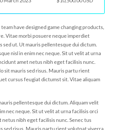
0 March 2023
$10,500.00 USD
Our team have designed game changing products,
re. Vitae morbi posuere neque imperdiet
is sed ut. Ut mauris pellentesque dui dictum.
ue nisl in enim nec neque. Sit ut velit at urna
tincidunt amet netus nibh eget facilisis nunc.
sit mauris sed risus. Mauris partu rient
uet cursus feugiat dictumst sit. Vitae aliquam
mauris pellentesque dui dictum. Aliquam velit
 nec neque. Sit ut velit at urna facilisis orci
t netus nibh eget facilisis nunc. Senec tus
sed risus. Mauris partu rient volutpat viverra