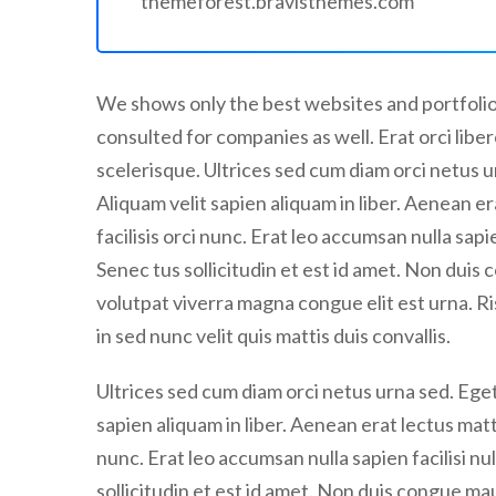
themeforest.bravisthemes.com
We shows only the best websites and portfolios
consulted for companies as well. Erat orci li
scelerisque. Ultrices sed cum diam orci netus u
Aliquam velit sapien aliquam in liber. Aenean er
facilisis orci nunc. Erat leo accumsan nulla sapie
Senec tus sollicitudin et est id amet. Non dui
volutpat viverra magna congue elit est urna. Ri
in sed nunc velit quis mattis duis convallis.
Ultrices sed cum diam orci netus urna sed. Eget
sapien aliquam in liber. Aenean erat lectus matti
nunc. Erat leo accumsan nulla sapien facilisi nul
sollicitudin et est id amet. Non duis congue m