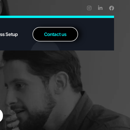
ss Setup
C
o
n
t
a
c
t
u
s
o