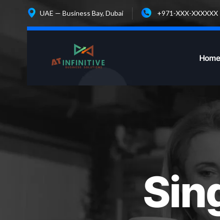
UAE — Business Bay, Dubai
+971-XXX-XXXXXX
Hom
Sing