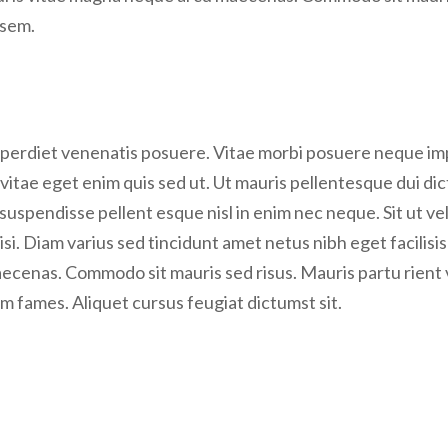
 sem.
perdiet venenatis posuere. Vitae morbi posuere neque impe
vitae eget enim quis sed ut. Ut mauris pellentesque dui dict
uspendisse pellent esque nisl in enim nec neque. Sit ut veli
 nisi. Diam varius sed tincidunt amet netus nibh eget facilisi
cenas. Commodo sit mauris sed risus. Mauris partu rient v
am fames. Aliquet cursus feugiat dictumst sit.