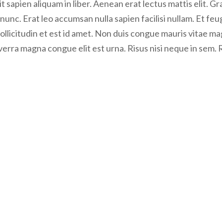
t sapien aliquam in liber. Aenean erat lectus mattis elit. G
i nunc. Erat leo accumsan nulla sapien facilisi nullam. Et feu
 sollicitudin et est id amet. Non duis congue mauris vita
iverra magna congue elit est urna. Risus nisi neque in sem. 