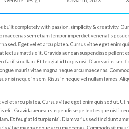
Website Design
10 March, 2023
3
 built completely with passion, simplicity & creativity. 
bero maecenas sem etiam tempor imperdiet venenatis posue
rna sed. Eget vel et arcu platea. Cursus vitae eget enim qu
at lectus mattis elit. Gravida aenean suspendisse pellent esq
n facilisi nullam. Et feugiat id turpis nisi. Diam varius sed 
s congue mauris vitae magna neque arcu maecenas. Commodo 
sus nisi neque in sem. Risus in neque vel nullam fames. Aliq
 vel et arcu platea. Cursus vitae eget enim quis sed ut. Ut 
s elit. Gravida aenean suspendisse pellent esque nisl in enim
lam. Et feugiat id turpis nisi. Diam varius sed tincidunt ame
auris vitae magna neque arcu maecenas. Commodo sit mauris 