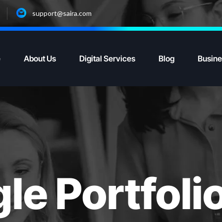
support@saira.com
e
About Us
Digital Services
Blog
Busine
le Portfoli