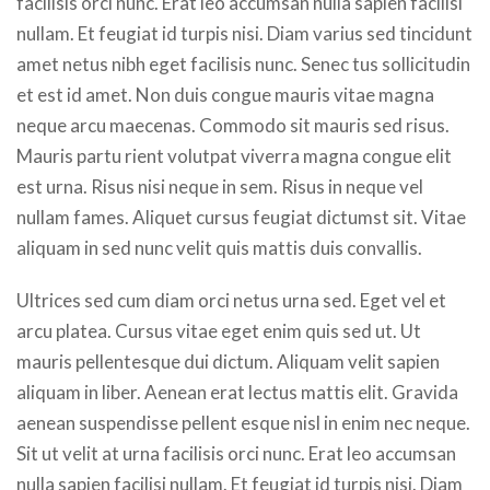
facilisis orci nunc. Erat leo accumsan nulla sapien facilisi
nullam. Et feugiat id turpis nisi. Diam varius sed tincidunt
amet netus nibh eget facilisis nunc. Senec tus sollicitudin
et est id amet. Non duis congue mauris vitae magna
neque arcu maecenas. Commodo sit mauris sed risus.
Mauris partu rient volutpat viverra magna congue elit
est urna. Risus nisi neque in sem. Risus in neque vel
nullam fames. Aliquet cursus feugiat dictumst sit. Vitae
aliquam in sed nunc velit quis mattis duis convallis.
Ultrices sed cum diam orci netus urna sed. Eget vel et
arcu platea. Cursus vitae eget enim quis sed ut. Ut
mauris pellentesque dui dictum. Aliquam velit sapien
aliquam in liber. Aenean erat lectus mattis elit. Gravida
aenean suspendisse pellent esque nisl in enim nec neque.
Sit ut velit at urna facilisis orci nunc. Erat leo accumsan
nulla sapien facilisi nullam. Et feugiat id turpis nisi. Diam