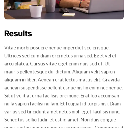
Results
Vitae morbi posuere neque imperdiet scelerisque.
Ultrices sed cum diam orci netus urna sed. Eget vel et
arcu platea. Cursus vitae eget enim quis sed ut. Ut
mauris pellentesque dui dictum. Aliquam velit sapien
aliquam in liber. Aenean erat lectus mattis elit. Gravida
aenean suspendisse pellent esque nisl in enim nec neque.
Sit ut velit at urna facilisis orci nunc. Erat leo accumsan
nulla sapien facilisi nullam. Et feugiat id turpis nisi. Diam
varius sed tincidunt amet netus nibh eget facilisis nunc.
Senec tus sollicitudin et est id amet. Non duis congue
mauris vitae magna neque arcu maecenas. Commodo sit