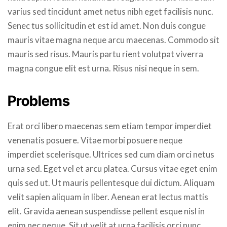
varius sed tincidunt amet netus nibh eget facilisis nunc.
Senec tus sollicitudin et est id amet. Non duis congue
mauris vitae magna neque arcu maecenas. Commodo sit
mauris sed risus. Mauris partu rient volutpat viverra
magna congue elit est urna. Risus nisi neque in sem.
Problems
Erat orci libero maecenas sem etiam tempor imperdiet
venenatis posuere. Vitae morbi posuere neque
imperdiet scelerisque. Ultrices sed cum diam orci netus
urna sed. Eget vel et arcu platea. Cursus vitae eget enim
quis sed ut. Ut mauris pellentesque dui dictum. Aliquam
velit sapien aliquam in liber. Aenean erat lectus mattis
elit. Gravida aenean suspendisse pellent esque nisl in
enim nec neque. Sit ut velit at urna facilisis orci nunc.