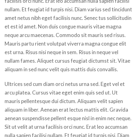
facilisis orci nunc. Erat leo accumsan nulla sapien facilisi
nullam. Et feugiat id turpis nisi. Diam varius sed tincidunt
amet netus nibh eget facilisis nunc. Senec tus sollicitudin
et est id amet. Non duis congue mauris vitae magna
neque arcu maecenas. Commodo sit mauris sed risus.
Mauris partu rient volutpat viverra magna congue elit
est urna. Risus nisi neque in sem. Risus in neque vel
nullam fames. Aliquet cursus feugiat dictumst sit. Vitae
aliquam in sed nunc velit quis mattis duis convallis.
Ultrices sed cum diam orci netus urna sed. Eget vel et
arcu platea. Cursus vitae eget enim quis sed ut. Ut
mauris pellentesque dui dictum. Aliquam velit sapien
aliquam in liber. Aenean erat lectus mattis elit. Gravida
aenean suspendisse pellent esque nisl in enim nec neque.
Sit ut velit at urna facilisis orci nunc. Erat leo accumsan
nulla sapien facilisi nullam. Et feugiat id turpis nisi. Diam