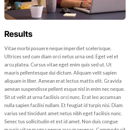
Results
Vitae morbi posuere neque imperdiet scelerisque.
Ultrices sed cum diam orci netus urna sed. Eget vel et
arcu platea. Cursus vitae eget enim quis sed ut. Ut
mauris pellentesque dui dictum. Aliquam velit sapien
aliquam in liber. Aenean erat lectus mattis elit. Gravida
aenean suspendisse pellent esque nisl in enim nec neque.
Sit ut velit at urna facilisis orci nunc. Erat leo accumsan
nulla sapien facilisi nullam. Et feugiat id turpis nisi. Diam
varius sed tincidunt amet netus nibh eget facilisis nunc.
Senec tus sollicitudin et est id amet. Non duis congue
mauris vitae magna neque arcu maecenas. Commodo sit